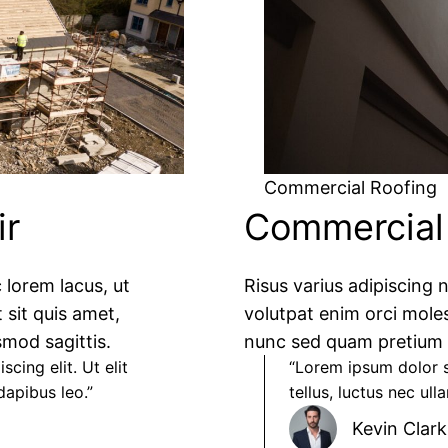
Commercial Roofing
ir
Commercial S
 lorem lacus, ut
Risus varius adipiscing 
 sit quis amet,
volutpat enim orci moles
mod sagittis.
nunc sed quam pretium n
cing elit. Ut elit
“Lorem ipsum dolor si
apibus leo.”​
tellus, luctus nec ull
Kevin Clark​