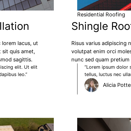
Residential Roofing
llation
Shingle Roo
 lorem lacus, ut
Risus varius adipiscing 
 sit quis amet,
volutpat enim orci moles
mod sagittis.
nunc sed quam pretium n
cing elit. Ut elit
“Lorem ipsum dolor si
apibus leo.”​
tellus, luctus nec ull
Alicia Potter