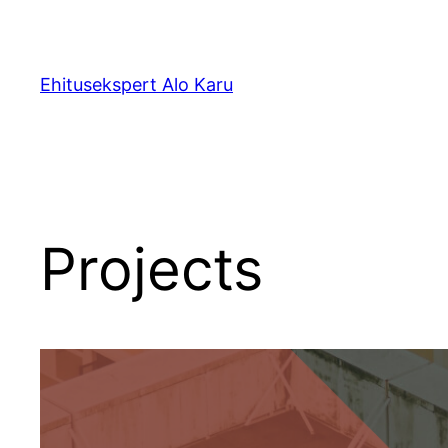
Liigu
sisu
juurde
Ehitusekspert Alo Karu
Projects