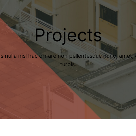
Projects​
 nulla nisl hac ornare non pellentesque nunc, amet, eli
turpis.