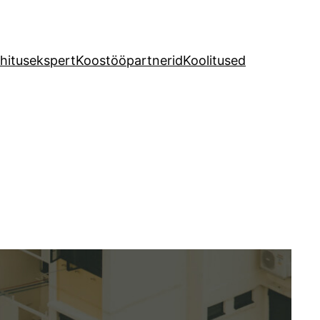
hitusekspert
Koostööpartnerid
Koolitused