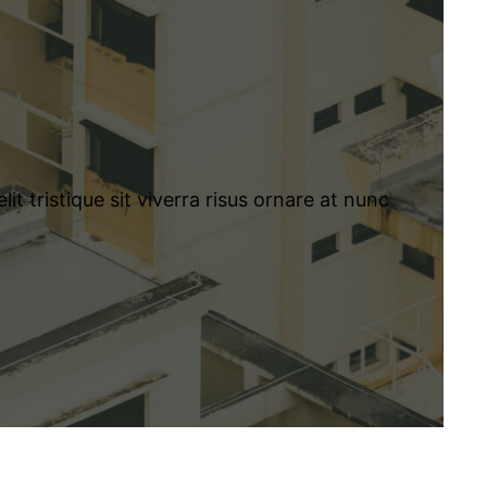
t tristique sit viverra risus ornare at nunc